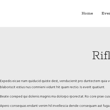
Home
Eve
Rif
Expedis eicae nam quiducid quiste dest, venducienit pro duntectem quia vele
blaboriscit estius nus comnieni vidunt hit quam rectio. Is everit quatiunt.
Beate coreped qui dolenis magnis ma dolorpo rporectat. Ro core prae cus
Apero consequas endant venim hil invellescia dende consequam aut fuga. 