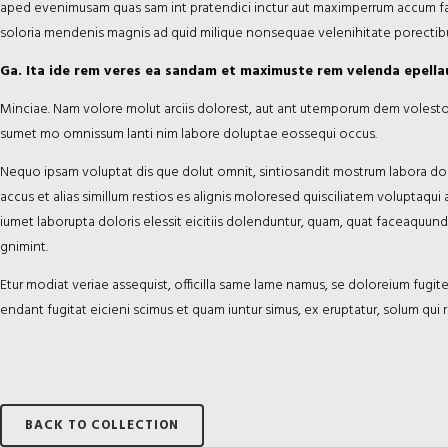
aped evenimusam quas sam int pratendici inctur aut maximperrum accum fac
soloria mendenis magnis ad quid milique nonsequae velenihitate porectibu
Ga. Ita ide rem veres ea sandam et maximuste rem velenda epella
Minciae. Nam volore molut arciis dolorest, aut ant utemporum dem volesto q
sumet mo omnissum lanti nim labore doluptae eossequi occus.
Nequo ipsam voluptat dis que dolut omnit, sintiosandit mostrum labora dol
accus et alias simillum restios es alignis moloresed quisciliatem voluptaqui 
iumet laborupta doloris elessit eicitiis dolenduntur, quam, quat faceaquun
gnimint.
Etur modiat veriae assequist, officilla same lame namus, se doloreium fugit
endant fugitat eicieni scimus et quam iuntur simus, ex eruptatur, solum qu
BACK TO COLLECTION